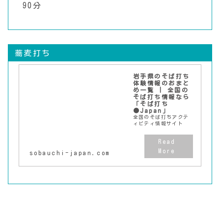
90分
蕎麦打ち
岩手県のそば打ち
体験情報のおまと
め一覧 | 全国の
そば打ち情報なら
「そば打ち
●Japan」
全国のそば打ちアクテ
ィビティ情報サイト
sobauchi-japan.com