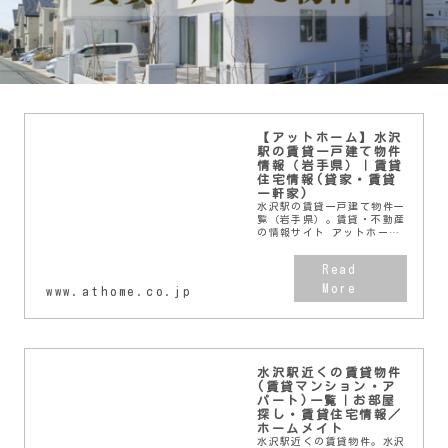
【アットホーム】水沢
駅の賃貸一戸建て物件
情報（岩手県）｜賃貸
住宅情報(貸家・賃貸
一軒家)
水沢駅の賃貸一戸建て物件一
覧（岩手県）。賃貸・不動産
の情報サイト アットホーム
なら、ご希望にぴったりの賃
貸住宅＜貸家・借家・賃貸一
戸建て＞が簡単に検索できま
す。賃貸物件・賃貸情報のこ
www.athome.co.jp
とならアットホーム...
水沢駅近くの賃貸物件
(賃貸マンション・ア
パート)一覧｜お部屋
探し・賃貸住宅情報／
ホームメイト
水沢駅近くの賃貸物件。水沢