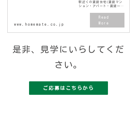
駅近くの賃貸住宅(賃貸マン
ション・アパート・賃貸一戸
建て)をお探しの方へ【ホー
ムメイト】が豊富な賃貸物
件・不動産情報をご提供。
様々な検索方法で目的にあっ
www.homemate.co.jp
た水沢駅近くのお部屋探...
是非、見学にいらしてくだ
さい。
ご応募はこちらから